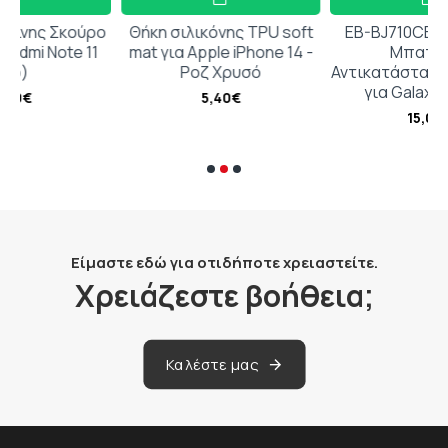
ούρο
Θήκη σιλικόνης TPU soft
EB-BJ710CBC Συμβατή
e 11
mat για Apple iPhone 14 -
Μπαταρία
Ροζ Χρυσό
Αντικατάστασης 3300mA
για Galaxy J7 2016
5,40€
15,00€
Είμαστε εδώ για οτιδήποτε χρειαστείτε.
Χρειάζεστε βοήθεια;
Καλέστε μας