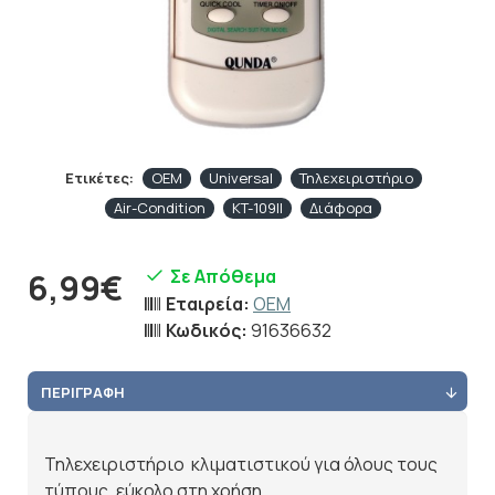
Ετικέτες:
OEM
Universal
Τηλεχειριστήριο
Air-Condition
KT-109II
Διάφορα
Σε Απόθεμα
6,99€
Εταιρεία:
OEM
Κωδικός:
91636632
ΠΕΡΙΓΡΑΦΉ
Τηλεχειριστήριο κλιματιστικού για όλους τους
τύπους, εύκολο στη χρήση.