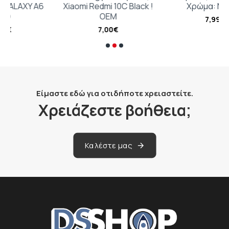
A6
Xiaomi Redmi 10C Black !
Χρώμα: Μαύρο
ΟΕΜ
7,99€
7,00€
Είμαστε εδώ για οτιδήποτε χρειαστείτε.
Χρειάζεστε βοήθεια;
Καλέστε μας