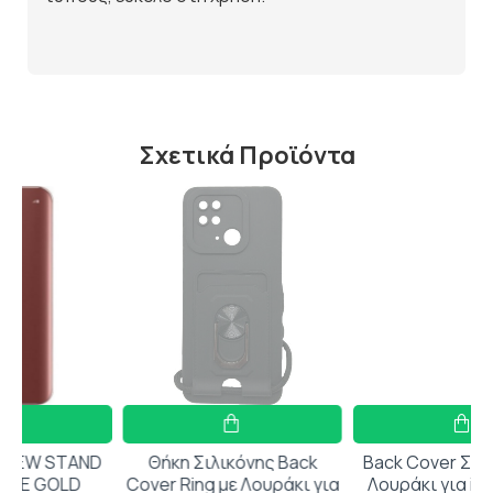
Σχετικά Προϊόντα
AND
Θήκη Σιλικόνης Back
Back Cover Σιλικόνης με
D
Cover Ring με Λουράκι για
Λουράκι για iPhone 15 -