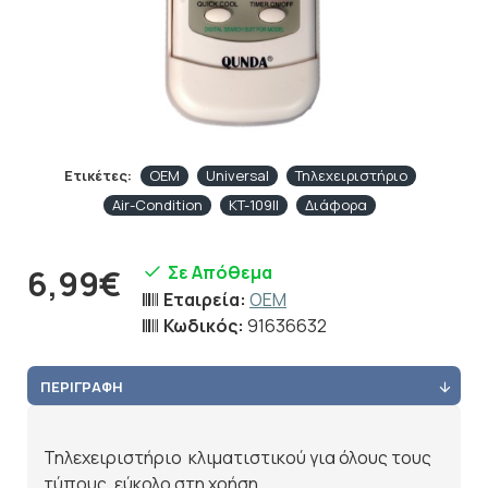
Ετικέτες:
OEM
Universal
Τηλεχειριστήριο
Air-Condition
KT-109II
Διάφορα
Σε Απόθεμα
6,99€
Εταιρεία:
OEM
Κωδικός:
91636632
ΠΕΡΙΓΡΑΦΉ
Τηλεχειριστήριο κλιματιστικού για όλους τους
τύπους, εύκολο στη χρήση.