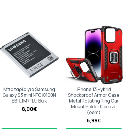
Μπαταρία για Samsung
iPhone 13 Hybrid
Galaxy S3 mini NFC i8190N
Shockproof Armor Case
EB-L1M7FLU Bulk
Metal Rotating Ring Car
Mount Holder Κόκκινο
8,00€
(oem)
6,99€