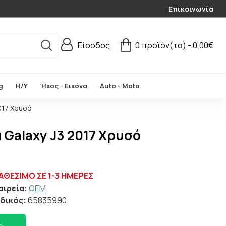
Επικοινωνία
Είσοδος
0 προϊόν(τα) - 0,00€
g
Η/Υ
Ήχος - Εικόνα
Auto - Moto
017 Χρυσό
Galaxy J3 2017 Χρυσό
ΑΘΈΣΙΜΟ ΣΕ 1-3 ΗΜΈΡΕΣ
αιρεία:
OEM
δικός:
65835990