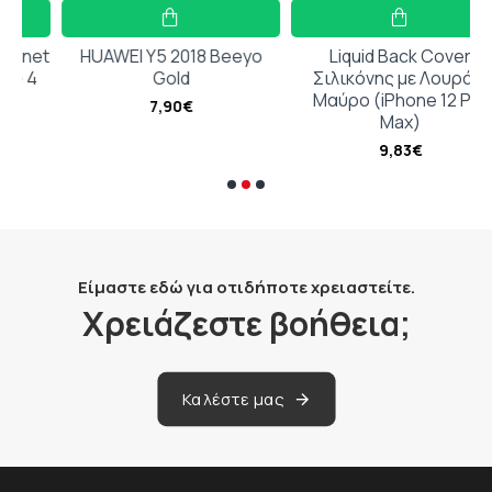
et
HUAWEI Y5 2018 Beeyo
Liquid Back Cover
Gold
Σιλικόνης με Λουράκι
Μαύρο (iPhone 12 Pro
7,90€
Max)
9,83€
Είμαστε εδώ για οτιδήποτε χρειαστείτε.
Χρειάζεστε βοήθεια;
Καλέστε μας