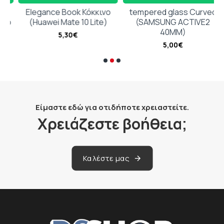
ε
Elegance Book Κόκκινο
tempered glass Curved
ο
(Huawei Mate 10 Lite)
(SAMSUNG ACTIVE2
40MM)
5,30€
5,00€
Είμαστε εδώ για οτιδήποτε χρειαστείτε.
Χρειάζεστε βοήθεια;
Καλέστε μας