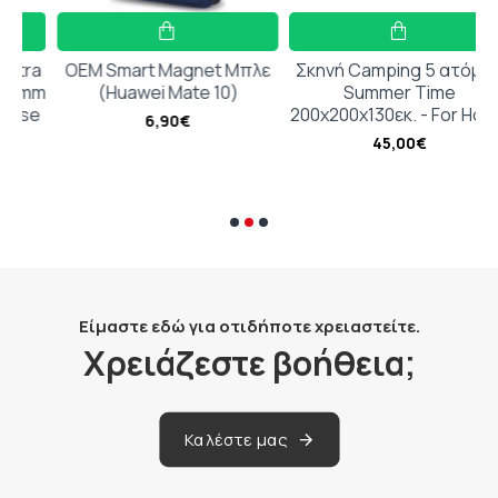
a
OEM Smart Magnet Μπλε
Σκηνή Camping 5 ατόμων
mm
(Huawei Mate 10)
Summer Time
e
200x200x130εκ. - For Home
6,90€
45,00€
Είμαστε εδώ για οτιδήποτε χρειαστείτε.
Χρειάζεστε βοήθεια;
Καλέστε μας