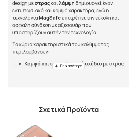
design με
στρας
και
λάμψη
δημιουργεί έναν
εντυπωσιακό και κομψό χαρακτήρα, ενώ η
τεχνολογία
MagSafe
επιτρέπει την εύκολη και
ασφαλή σύνδεση με αξεσουάρ που
υποστηρίζουν αυτήν την τεχνολογία.
Τα κύρια χαρακτηριστικά του καλύμματος
περιλαμβάνουν:
Κομψό και εντυπωσιακό σχέδιο
με στρας
και γκλίτερ για μια πολυτελή εμφάνιση.
Τεχνολογία MagSafe
για γρήγορη και
ασφαλή σύνδεση με φορτιστές και
αξεσουάρ MagSafe.
Υψηλής ποιότητας
προστασία
για το
iPhone σας από γρατζουνιές και μικρές
Σχετικά Προϊόντα
πτώσεις.
Ακριβής κοπή
για πρόσβαση σε όλες τις
θύρες, κουμπιά και κάμερα χωρίς να
αφαιρείτε την θήκη.