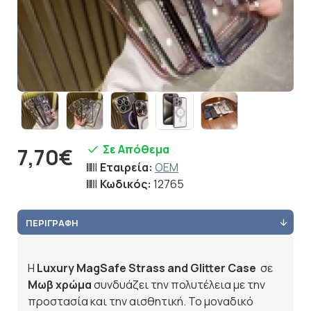
Σε Απόθεμα
7,70€
Εταιρεία:
OEM
Κωδικός:
12765
ΠΕΡΙΓΡΑΦΉ
Η
Luxury MagSafe Strass and Glitter Case
σε
Μωβ χρώμα
συνδυάζει την πολυτέλεια με την
προστασία και την αισθητική. Το μοναδικό