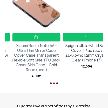
Ιδανική για όσους επιθυμούν να συνδυάσουν την
υψηλή προστασία με μία πολυτελή και στυλάτη
εμφάνιση.
Χαρακτηριστικά προϊόντος:
Xiaomi Redmi Note 5A -
Spigen Ultra Hybrid Back
Ultra Thin Mirror Case
Cover Πλαστικό /
✅ Συμβατότητα:
Xiaomi Redmi 15C
4G & 5G /
/
Cover Case Transparent
Σιλικόνης 1.2mm Crystal
Flexible Soft Side TPU Back
Clear (iPhone 17)
Poco C85
Cover Skin Case – Gold
12,50€
✅ Εντυπωσιακός σχεδιασμός με
blings
για
Rose (oem)
extra λάμψη
4,90€
✅
MagSafe υποστήριξη
– σταθερή εφαρμογή
& συμβατότητα με αξεσουάρ MagSafe
✅ Δεν επηρεάζει την
ασύρματη φόρτιση
Είμαστε εδώ για οτιδήποτε χρειαστείτε.
✅ Κατασκευή από
ανθεκτικό υλικό
για