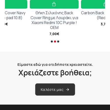
avy
Θήκη Σιλικόνης Back
Carbon Back Cover Μαύρο
8)
Cover Ring με Λουράκι για
(Redmi 9)
Xiaomi Redmi 10C Purple !
3,78€
ΟΕΜ
7,00€
Είμαστε εδώ για οτιδήποτε χρειαστείτε.
Χρειάζεστε βοήθεια;
Καλέστε μας