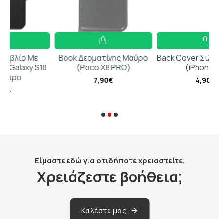
ε
Book Δερματίνης Μαύρο
Back Cover Σιλικόνης Λιλά
S10
(Poco X8 PRO)
(iPhone 13)
7,90€
4,90€
Είμαστε εδώ για οτιδήποτε χρειαστείτε.
Χρειάζεστε βοήθεια;
Καλέστε μας