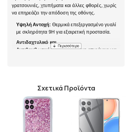
γρατσουνιές, χτυπήματα και άλλες φθορές, χωρίς
να επηρεάζει την απόδοση της οθόνης.
Υψηλή Αντοχή:
Θερμικά επεξεργασμένο γυαλί
με σκληρότητα 9H για εξαιρετική προστασία.
Αντιδαχτυλικό και
Αντιθαμβωτικό:
Επεξεργασμένη επιφάνεια για
αποφυγή δαχτυλικών αποτυπωμάτων και
μειωμένες αντανακλάσεις φωτός.
Άριστη Ευαισθησία:
Διατηρεί την αίσθηση
αφής και επιτρέπει άμεση ανταπόκριση.
Σχετικά Προϊόντα
Ακριβής Εφαρμογή:
Σχεδιασμένο για τέλεια
εφαρμογή στην οθόνη χωρίς να επηρεάζει την
εμφάνιση.
Πάχος:
Πολύ λεπτό (0.2-0.3 mm) για διατήρηση
της κομψότητας της συσκευής.