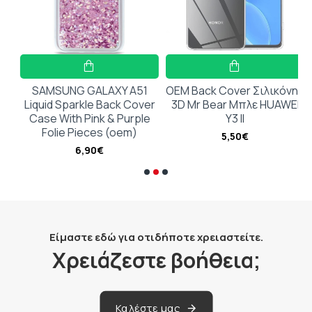
Αυτοκόλλητη Εφαρμογή:
Εύκολη τοποθέτηση
χωρίς φουσκώματα ή φυσαλίδες.
Προστασία από Καθημερινές Φθορές:
Ικανή
να προστατεύει από γρατσουνιές, σκόνη και
λάδι.
SAMSUNG GALAXY A51
OEM Back Cover Σιλικόνης
Liquid Sparkle Back Cover
3D Mr Bear Μπλε HUAWEI
Ενισχυμένη Διαφάνεια:
Διατηρεί τη
Case With Pink & Purple
Y3 II
φωτεινότητα και τα χρώματα της οθόνης.
Folie Pieces (oem)
5,50€
6,90€
Συμβατό με όλα τα δημοφιλή μοντέλα κινητών.
Είμαστε εδώ για οτιδήποτε χρειαστείτε.
Χρειάζεστε βοήθεια;
Καλέστε μας