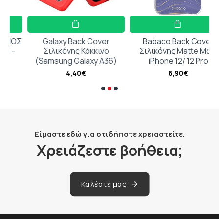
ΟΣ
Galaxy Back Cover
Babaco Back Cover
Σιλικόνης Κόκκινο
Σιλικόνης Matte Μωβ
(Samsung Galaxy A36)
iPhone 12/ 12 Pro
4,40€
6,90€
Είμαστε εδώ για οτιδήποτε χρειαστείτε.
Χρειάζεστε βοήθεια;
Καλέστε μας