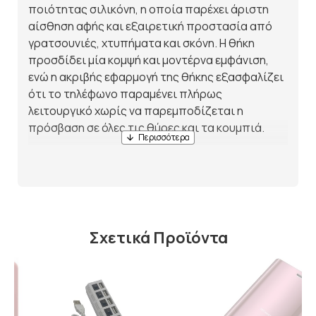
ποιότητας σιλικόνη, η οποία παρέχει άριστη
αίσθηση αφής και εξαιρετική προστασία από
γρατσουνιές, χτυπήματα και σκόνη. Η θήκη
προσδίδει μία κομψή και μοντέρνα εμφάνιση,
ενώ η ακριβής εφαρμογή της θήκης εξασφαλίζει
ότι το τηλέφωνο παραμένει πλήρως
λειτουργικό χωρίς να παρεμποδίζεται η
πρόσβαση σε όλες τις θύρες και τα κουμπιά.
Αυτή η θήκη είναι ελαφριά, ανθεκτική και
προσφέρει άριστη αντιολισθητική προστασία,
κάνοντάς τη ιδανική για καθημερινή χρήση.
Επιπλέον, η λεπτή και μαλακή υφή της σιλικόνης
προσφέρει άνεση στο κράτημα του τηλεφώνου,
Σχετικά Προϊόντα
προστατεύοντας τη συσκευή από
μικροχτυπήματα.