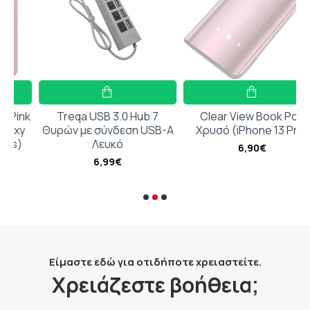
nk
Treqa USB 3.0 Hub 7
Clear View Book Ροζ
y
Θυρών με σύνδεση USB-A
Χρυσό (iPhone 13 Pro)
Λευκό
6,90€
6,99€
Είμαστε εδώ για οτιδήποτε χρειαστείτε.
Χρειάζεστε βοήθεια;