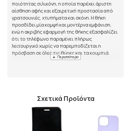
ποιότητας σιλικόνη, η οποία παρέχει άριστη
αίσθηση αφής και εξαιρετική προστασία από
γρατσουνιές, χτυπήματα και σκόνη. Η θήκη
προσδίδει μία κομψή και μοντέρνα εμφάνιση,
ενώ η ακριβής εφαρμογή της θήκης εξασφαλίζει
ότι το τηλέφωνο παραμένει πλήρως
λειτουργικό χωρίς να παρεμποδίζεται η
πρόσβαση σε όλες τις θύρες και τα κουμπιά.
Αυτή η θήκη είναι ελαφριά, ανθεκτική και
προσφέρει άριστη αντιολισθητική προστασία,
κάνοντάς τη ιδανική για καθημερινή χρήση.
Επιπλέον, η λεπτή και μαλακή υφή της σιλικόνης
προσφέρει άνεση στο κράτημα του τηλεφώνου,
Σχετικά Προϊόντα
προστατεύοντας τη συσκευή από
μικροχτυπήματα.