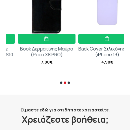
Book Δερματίνης Μαύρο
Back Cover Σιλικόνης Λιλά
10
(Poco X8 PRO)
(iPhone 13)
7,90€
4,90€
Είμαστε εδώ για οτιδήποτε χρειαστείτε.
Χρειάζεστε βοήθεια;