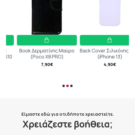
Book Δερματίνης Μαύρο
Back Cover Σιλικόνης Λιλά
0
(Poco X8 PRO)
(iPhone 13)
7,90€
4,90€
Είμαστε εδώ για οτιδήποτε χρειαστείτε.
Χρειάζεστε βοήθεια;