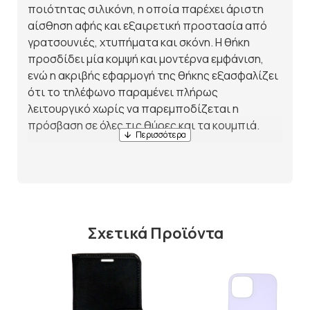
ποιότητας σιλικόνη, η οποία παρέχει άριστη
αίσθηση αφής και εξαιρετική προστασία από
γρατσουνιές, χτυπήματα και σκόνη. Η θήκη
προσδίδει μία κομψή και μοντέρνα εμφάνιση,
ενώ η ακριβής εφαρμογή της θήκης εξασφαλίζει
ότι το τηλέφωνο παραμένει πλήρως
λειτουργικό χωρίς να παρεμποδίζεται η
πρόσβαση σε όλες τις θύρες και τα κουμπιά.
Αυτή η θήκη είναι ελαφριά, ανθεκτική και
προσφέρει άριστη αντιολισθητική προστασία,
κάνοντάς τη ιδανική για καθημερινή χρήση.
Επιπλέον, η λεπτή και μαλακή υφή της σιλικόνης
προσφέρει άνεση στο κράτημα του τηλεφώνου,
Σχετικά Προϊόντα
προστατεύοντας τη συσκευή από
μικροχτυπήματα.