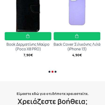
Book Δερματίνης Μαύρο
Back Cover Σιλικόνης Λιλά
0
(Poco X8 PRO)
(iPhone 13)
7,90€
4,90€
Είμαστε εδώ για οτιδήποτε χρειαστείτε.
Χρειάζεστε βοήθεια;