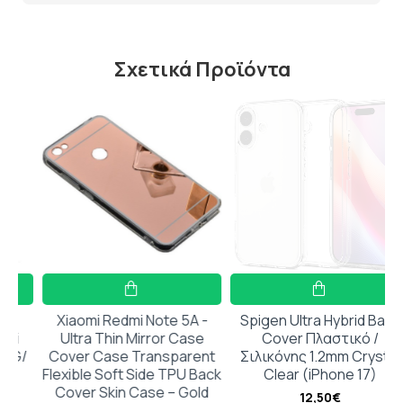
Σχετικά Προϊόντα
Xiaomi Redmi Note 5A -
Spigen Ultra Hybrid Back
Ultra Thin Mirror Case
Cover Πλαστικό /
/
Cover Case Transparent
Σιλικόνης 1.2mm Crystal
Flexible Soft Side TPU Back
Clear (iPhone 17)
Cover Skin Case – Gold
12,50€