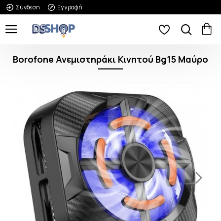
Σύνδεση
Εγγραφή
Borofone Ανεμιστηράκι Κινητού Bg15 Μαύρο