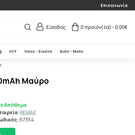
Επικοινωνία
Είσοδος
0 προϊόν(τα) - 0,00€
g
Η/Υ
Ήχος - Εικόνα
Auto - Moto
ο
000mAh Μαύρο
Σε Απόθεμα
ταιρεία:
REMAX
ωδικός:
67354