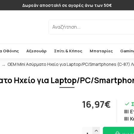
Δωρεάν αποστολή σε αγορές άνω των 50€
α Οθόνης
Αξεσουάρ
Σπίτι & Κήπος
Μπαταρίες
Gamin
OEM Mini Ασύρματο Ηχείο για Laptop/PC/Smartphones (C-87) Λ
το Ηχείο για Laptop/PC/Smartpho
16,97€
Ε
Κ