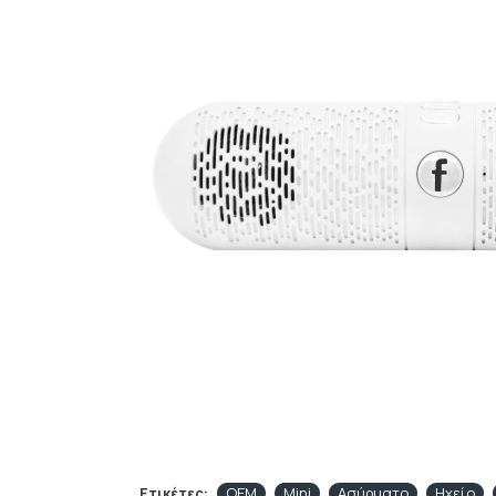
Ετικέτες:
OEM
Mini
Ασύρματο
Ηχείο