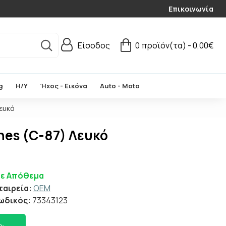
Επικοινωνία
Είσοδος
0 προϊόν(τα) - 0,00€
g
Η/Υ
Ήχος - Εικόνα
Auto - Moto
ευκό
nes (C-87) Λευκό
Σε Απόθεμα
ταιρεία:
OEM
ωδικός:
73343123