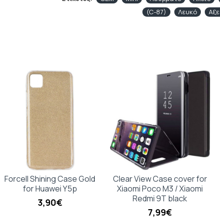
(C-87)
Λευκό
Αξ
Forcell Shining Case Gold
Clear View Case cover for
for Huawei Y5p
Xiaomi Poco M3 / Xiaomi
Redmi 9T black
3,90€
7,99€