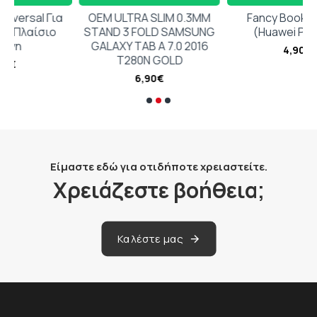
Για
OEM ULTRA SLIM 0.3MM
Fancy Book Κόκκινο
ιο
STAND 3 FOLD SAMSUNG
(Huawei P10 Lite)
GALAXY TAB A 7.0 2016
4,90€
T280N GOLD
6,90€
Είμαστε εδώ για οτιδήποτε χρειαστείτε.
Χρειάζεστε βοήθεια;
Καλέστε μας