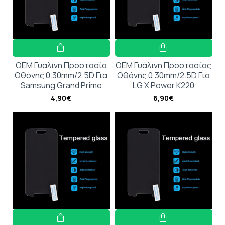
OEM Γυάλινη Προστασία
OEM Γυάλινη Προστασίας
Οθόνης 0.30mm/2.5D Για
Οθόνης 0.30mm/2.5D Για
Samsung Grand Prime
LG X Power K220
4,90€
6,90€