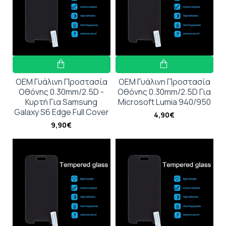
OEM Γυάλινη Προστασία
OEM Γυάλινη Προστασία
Οθόνης 0.30mm/2.5D -
Οθόνης 0.30mm/2.5D Για
Κυρτή Για Samsung
Microsoft Lumia 940/950
Galaxy S6 Edge Full Cover
4,90€
9,90€