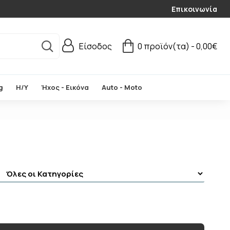
Επικοινωνία
Είσοδος
0 προϊόν(τα) - 0,00€
g
Η/Υ
Ήχος - Εικόνα
Auto - Moto