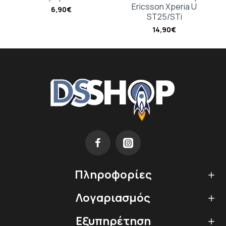
Ericsson Xperia U
6,90€
ST25/STi
14,90€
Πληροφορίες
Λογαριασμός
Εξυπηρέτηση