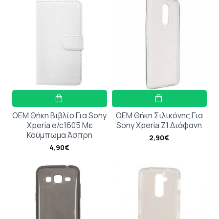
OEM Θήκη Βιβλίο Για Sony
OEM Θήκη Σιλικόνης Για
Xperia e/c1605 Με
Sony Xperia Z1 Διάφανη
Κούμπωμα Άσπρη
2,90€
4,90€