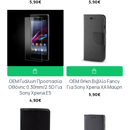
5,90€
5,90€
OEM Γυάλινη Προστασία
OEM Θήκη Βιβλίο Fancy
Οθόνης 0.30mm/2.5D Για
Για Sony Xperia XA Μαύρη
Sony Xperia E5
5,90€
4,90€